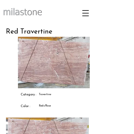
Red Travertine
Category :
Travertine
Reds/Rose
Color :