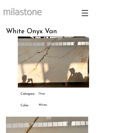
White Onyx Van
Category :
Onyx
Whites
Color :